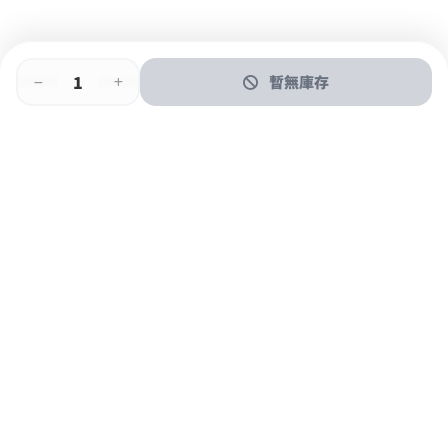
暫無庫存
即時門店取
門店取
送貨上門
最快1小時取貨
購物後可於260+分店取貨
購物滿$600免運費
關於我們
購物指南
支付方式
加入JFUN會員 立即下載