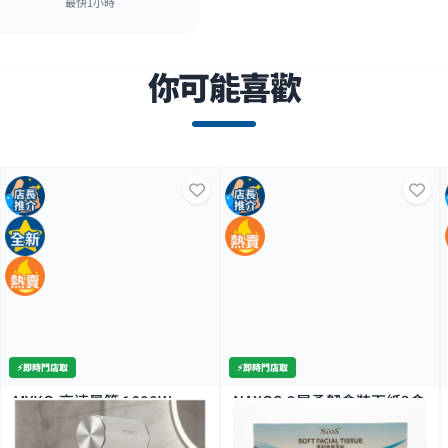
最快1小時
你可能喜歡
⚡️即時門店取
⚡️即時門店取
MYKO-高速風筒 1600W
NAXOS-2層柔韌盒裝面紙3盒
裝