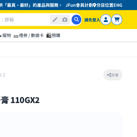
真・最好」的產品與服務。
JFun會員計劃
分店位置
ENG
請先登入

🎫
🛍️
寵物
禮券 / 數據卡
預購
53
分享
 110GX2