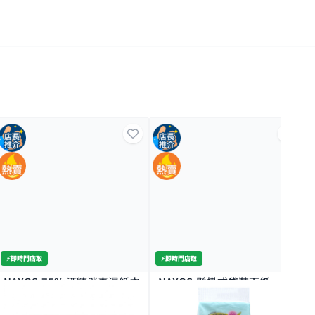
⚡️即時門店取
⚡️即時門店取
NAXOS-75% 酒精消毒濕紙巾
NAXOS-懸掛式袋裝面紙
50片
8K+