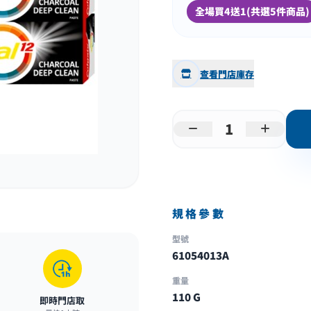
全場買4送1(共選5件商品)
查看門店庫存
規格參數
型號
61054013A
重量
110 G
即時門店取