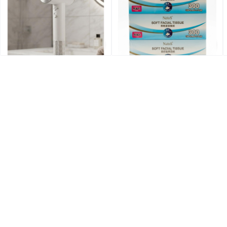
$120.0
$10.0
$299.0
特價
全場買4送1(共選5件商品)