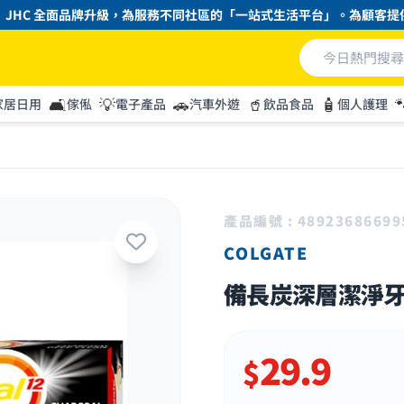
C 全面品牌升級，為服務不同社區的「一站式生活平台」。為顧客提供「最
🛋️
💡
🚗
🥤
🧴

家居日用
傢俬
電子產品
汽車外遊
飲品食品
個人護理
產品編號 : 48923686699
COLGATE
備長炭深層潔淨牙膏
29.9
$