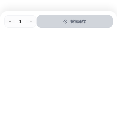
暫無庫存
即時門店取
門店取
送貨上門
最快1小時取貨
購物後可於260+分店取貨
購物滿$600免運費
關於我們
購物指南
支付方式
加入JFUN會員 立即下載