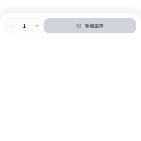
暫無庫存
即時門店取
門店取
送貨上門
最快1小時取貨
購物後可於260+分店取貨
購物滿$600免運費
關於我們
購物指南
支付方式
加入JFUN會員 立即下載