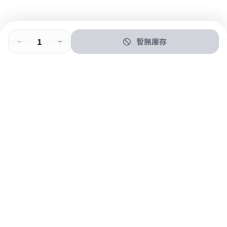
暫無庫存
即時門店取
門店取
送貨上門
最快1小時取貨
購物後可於260+分店取貨
購物滿$600免運費
關於我們
購物指南
支付方式
加入JFUN會員 立即下載