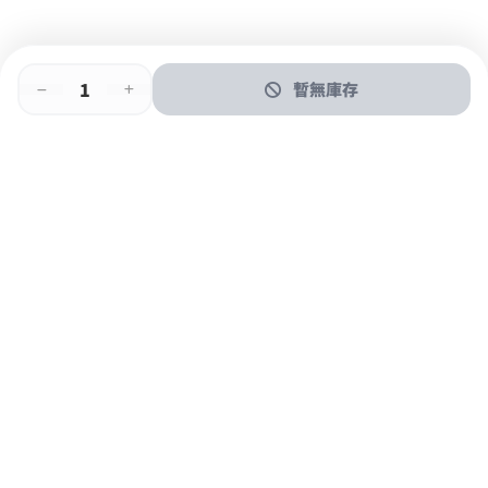
暫無庫存
即時門店取
門店取
送貨上門
最快1小時取貨
購物後可於260+分店取貨
購物滿$600免運費
關於我們
購物指南
支付方式
加入JFUN會員 立即下載