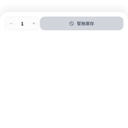
暫無庫存
即時門店取
門店取
送貨上門
最快1小時取貨
購物後可於260+分店取貨
購物滿$600免運費
關於我們
購物指南
支付方式
加入JFUN會員 立即下載