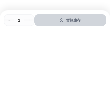
暫無庫存
即時門店取
門店取
送貨上門
最快1小時取貨
購物後可於260+分店取貨
購物滿$600免運費
關於我們
購物指南
支付方式
加入JFUN會員 立即下載