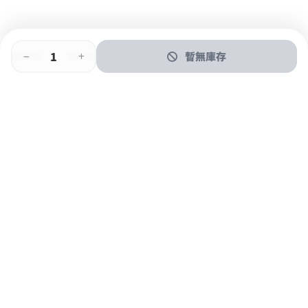
暫無庫存
即時門店取
門店取
送貨上門
最快1小時取貨
購物後可於260+分店取貨
購物滿$600免運費
關於我們
購物指南
支付方式
加入JFUN會員 立即下載