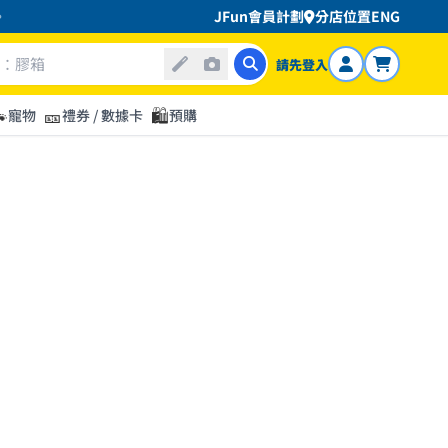
JFun會員計劃
分店位置
ENG
請先登入

🎫
🛍️
寵物
禮券 / 數據卡
預購