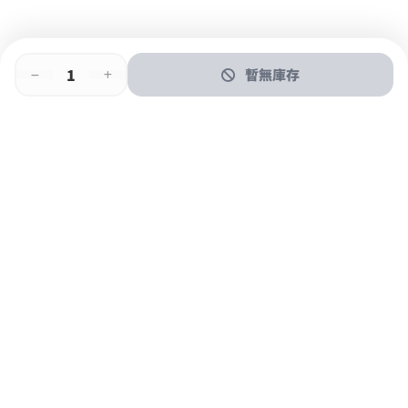
暫無庫存
即時門店取
門店取
送貨上門
最快1小時取貨
購物後可於260+分店取貨
購物滿$600免運費
關於我們
購物指南
支付方式
加入JFUN會員 立即下載