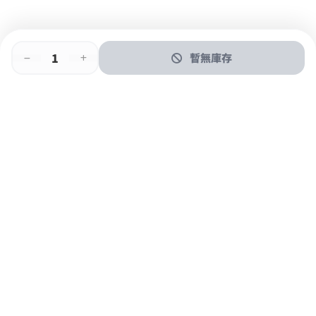
暫無庫存
即時門店取
門店取
送貨上門
最快1小時取貨
購物後可於260+分店取貨
購物滿$600免運費
關於我們
購物指南
支付方式
加入JFUN會員 立即下載