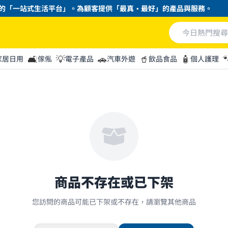
「一站式生活平台」。為顧客提供「最真・最好」的產品與服務。
🛋️
💡
🚗
🥤
🧴

家居日用
傢俬
電子產品
汽車外遊
飲品食品
個人護理
商品不存在或已下架
您訪問的商品可能已下架或不存在，請瀏覽其他商品