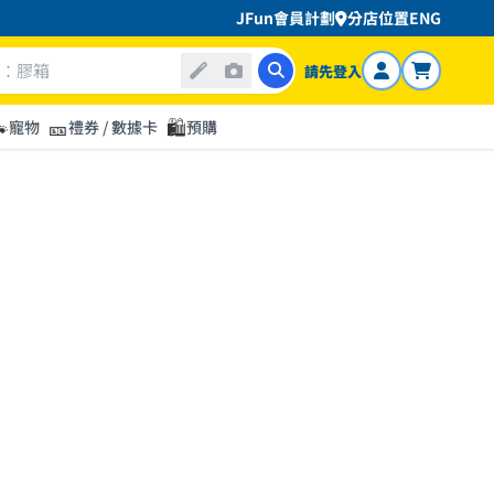
JFun會員計劃
分店位置
ENG
請先登入

🎫
🛍️
寵物
禮券 / 數據卡
預購