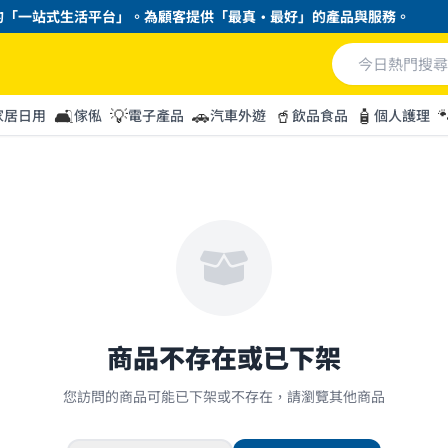
「一站式生活平台」。為顧客提供「最真・最好」的產品與服務。
🛋️
💡
🚗
🥤
🧴

家居日用
傢俬
電子產品
汽車外遊
飲品食品
個人護理
商品不存在或已下架
您訪問的商品可能已下架或不存在，請瀏覽其他商品