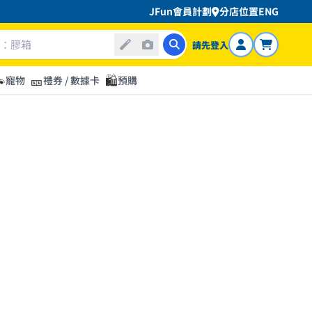
JFun會員計劃
分店位置
ENG
請先登入

🎫
🛍️
寵物
禮券 / 數據卡
預購