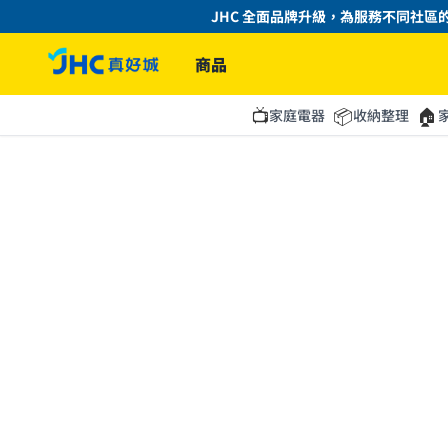
JHC 全面品牌升級，為服務不同社區的
商品
📺
📦
🏠
家庭電器
收納整理