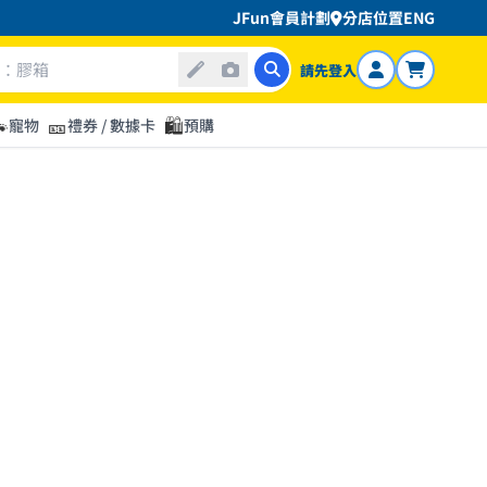
JFun會員計劃
分店位置
ENG
請先登入

🎫
🛍️
寵物
禮券 / 數據卡
預購