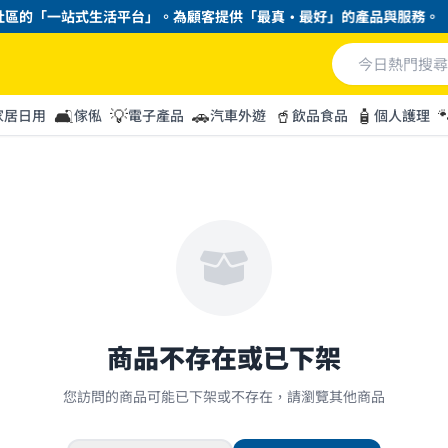
社區的「一站式生活平台」。為顧客提供「最真・最好」的產品與服務。
🛋️
💡
🚗
🥤
🧴

家居日用
傢俬
電子產品
汽車外遊
飲品食品
個人護理
商品不存在或已下架
您訪問的商品可能已下架或不存在，請瀏覽其他商品