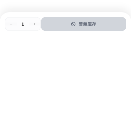
暫無庫存
即時門店取
門店取
送貨上門
最快1小時取貨
購物後可於260+分店取貨
購物滿$600免運費
關於我們
購物指南
支付方式
加入JFUN會員 立即下載