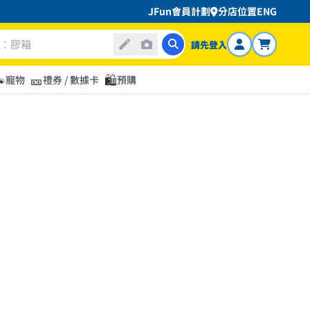
JFun會員計劃
分店位置
ENG
請先登入

🎫
🛍️
寵物
禮券 / 數據卡
預購