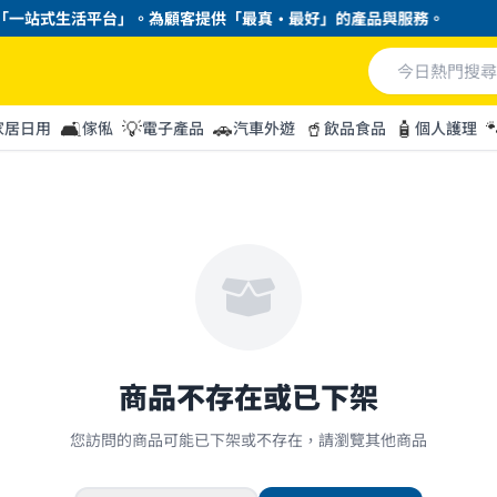
一站式生活平台」。為顧客提供「最真・最好」的產品與服務。
🛋️
💡
🚗
🥤
🧴

家居日用
傢俬
電子產品
汽車外遊
飲品食品
個人護理
商品不存在或已下架
您訪問的商品可能已下架或不存在，請瀏覽其他商品