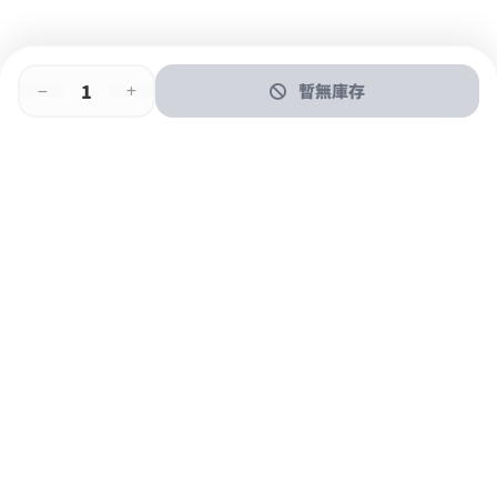
暫無庫存
即時門店取
門店取
送貨上門
最快1小時取貨
購物後可於260+分店取貨
購物滿$600免運費
關於我們
購物指南
支付方式
加入JFUN會員 立即下載