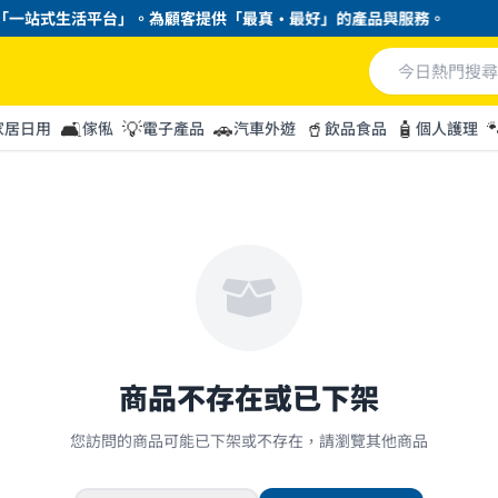
「一站式生活平台」。為顧客提供「最真・最好」的產品與服務。
🛋️
💡
🚗
🥤
🧴

家居日用
傢俬
電子產品
汽車外遊
飲品食品
個人護理
商品不存在或已下架
您訪問的商品可能已下架或不存在，請瀏覽其他商品