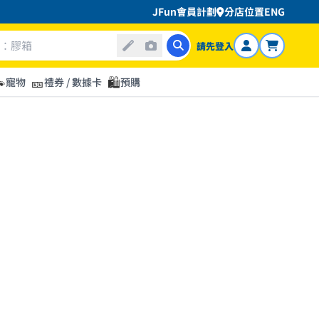
JFun會員計劃
分店位置
ENG
請先登入

🎫
🛍️
寵物
禮券 / 數據卡
預購