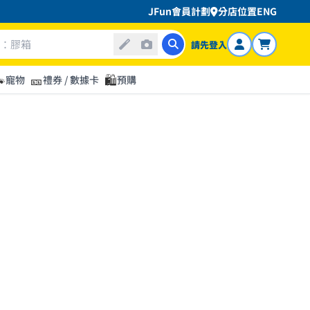
JFun會員計劃
分店位置
ENG
請先登入

🎫
🛍️
寵物
禮券 / 數據卡
預購