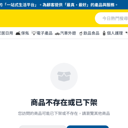
「一站式生活平台」。為顧客提供「最真・最好」的產品與服務。
🛋️
💡
🚗
🥤
🧴

家居日用
傢俬
電子產品
汽車外遊
飲品食品
個人護理
商品不存在或已下架
您訪問的商品可能已下架或不存在，請瀏覽其他商品