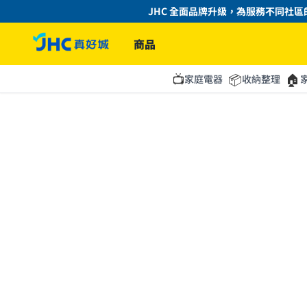
JHC 全面品牌升級，為服務不同社區的
商品
📺
📦
🏠
家庭電器
收納整理