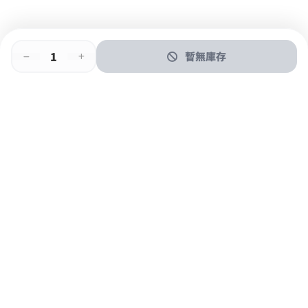
暫無庫存
即時門店取
門店取
送貨上門
最快1小時取貨
購物後可於260+分店取貨
購物滿$600免運費
關於我們
購物指南
支付方式
加入JFUN會員 立即下載