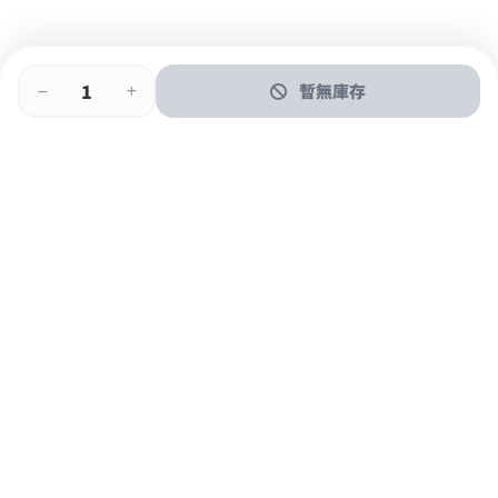
暫無庫存
即時門店取
門店取
送貨上門
最快1小時取貨
購物後可於260+分店取貨
購物滿$600免運費
關於我們
購物指南
支付方式
加入JFUN會員 立即下載