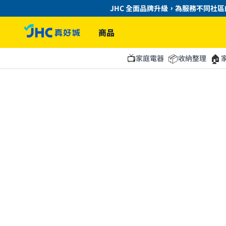
JHC 全面品牌升級，為服務不同社區的
商品
📺
📦
🏠
家庭電器
收納整理