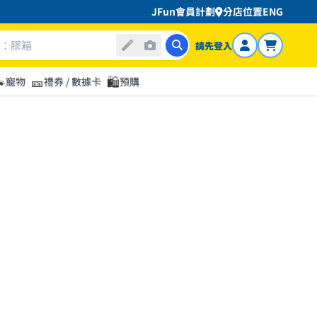
JFun會員計劃
分店位置
ENG
請先登入

🎫
🛍️
寵物
禮券 / 數據卡
預購