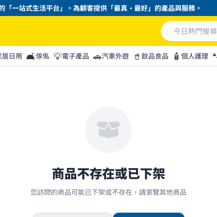
「一站式生活平台」。為顧客提供「最真・最好」的產品與服務。
🛋️
💡
🚗
🥤
🧴

家居日用
傢俬
電子產品
汽車外遊
飲品食品
個人護理
商品不存在或已下架
您訪問的商品可能已下架或不存在，請瀏覽其他商品