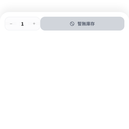
暫無庫存
即時門店取
門店取
送貨上門
最快1小時取貨
購物後可於260+分店取貨
購物滿$600免運費
關於我們
購物指南
支付方式
加入JFUN會員 立即下載