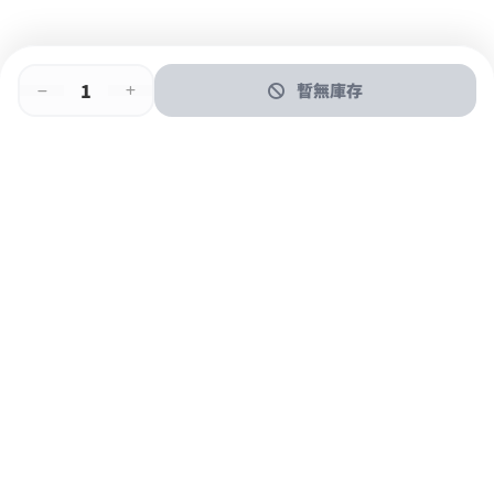
暫無庫存
即時門店取
門店取
送貨上門
最快1小時取貨
購物後可於260+分店取貨
購物滿$600免運費
關於我們
購物指南
支付方式
加入JFUN會員 立即下載