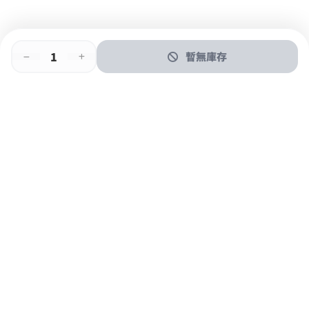
暫無庫存
即時門店取
門店取
送貨上門
最快1小時取貨
購物後可於260+分店取貨
購物滿$600免運費
關於我們
購物指南
支付方式
加入JFUN會員 立即下載