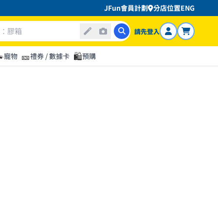
JFun會員計劃
分店位置
ENG
請先登入

🎫
🛍️
寵物
禮券 / 數據卡
預購