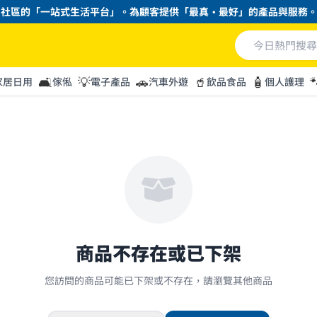
社區的「一站式生活平台」。為顧客提供「最真・最好」的產品與服務。
🛋️
💡
🚗
🥤
🧴

家居日用
傢俬
電子產品
汽車外遊
飲品食品
個人護理
商品不存在或已下架
您訪問的商品可能已下架或不存在，請瀏覽其他商品