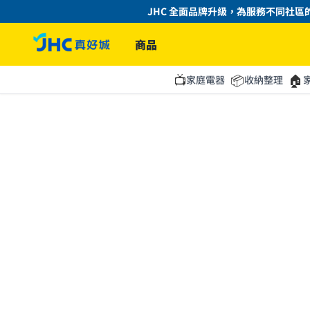
JHC 全面品牌升級，為服務不同社區的
商品
📺
📦
🏠
家庭電器
收納整理