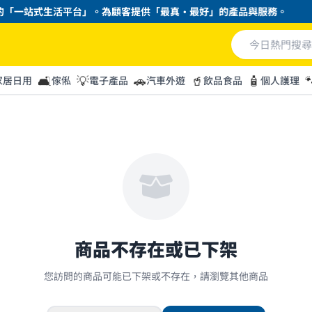
「一站式生活平台」。為顧客提供「最真・最好」的產品與服務。
🛋️
💡
🚗
🥤
🧴

家居日用
傢俬
電子產品
汽車外遊
飲品食品
個人護理
商品不存在或已下架
您訪問的商品可能已下架或不存在，請瀏覽其他商品