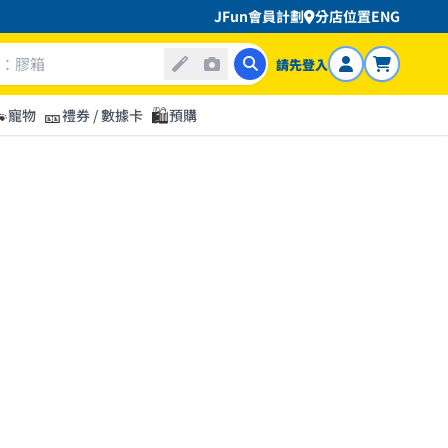
JFun會員計劃
分店位置
ENG
請先登入

🎫
🛍️
寵物
禮券 / 數據卡
預購