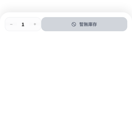
暫無庫存
即時門店取
門店取
送貨上門
最快1小時取貨
購物後可於260+分店取貨
購物滿$600免運費
關於我們
購物指南
支付方式
加入JFUN會員 立即下載