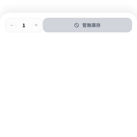
暫無庫存
即時門店取
門店取
送貨上門
最快1小時取貨
購物後可於260+分店取貨
購物滿$600免運費
關於我們
購物指南
支付方式
加入JFUN會員 立即下載