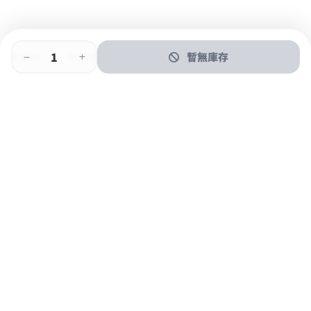
暫無庫存
即時門店取
門店取
送貨上門
最快1小時取貨
購物後可於260+分店取貨
購物滿$600免運費
關於我們
購物指南
支付方式
加入JFUN會員 立即下載