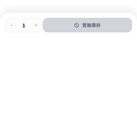
暫無庫存
即時門店取
門店取
送貨上門
最快1小時取貨
購物後可於260+分店取貨
購物滿$600免運費
關於我們
購物指南
支付方式
加入JFUN會員 立即下載