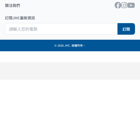
關注我們
訂閱JHC最新資訊
訂閱
© 2026 JHC. 版權所有。