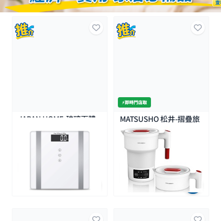
⚡️即時門店取
JAPAN HOME-玻璃面體
MATSUSHO 松井-摺疊旅
重脂肪磅
行電熱水壺-600ML
$99.9
$120.0
$199.0
全場買4送1(共選5件商品)
特價
全場買4送1(共選5件商品)