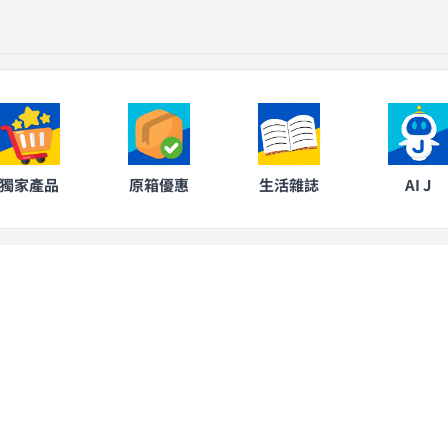
獨家產品
原箱優惠
生活雜誌
AI J