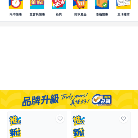
限時優惠
金會員優惠
新貨
獨家產品
原箱優惠
生活雜誌