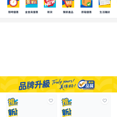
限時優惠
金會員優惠
新貨
獨家產品
原箱優惠
生活雜誌