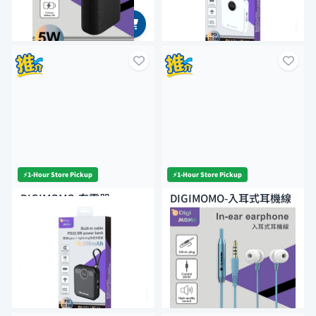
⚡️1-Hour Store Pickup
⚡️1-Hour Store Pickup
DIGIMOMO-充電器
DIGIMOMO-入耳式耳機線
10000MAH雙線C + L快充
藍色
22.5W 黑 3C認證
$155.0
$19.9
全場買4送1(共選5件商品)
全場買4送1(共選5件商品)