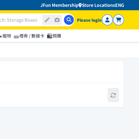
JFun Membership
Store Locations
ENG
Please login

🎫
🛍️
寵物
禮券 / 數據卡
預購