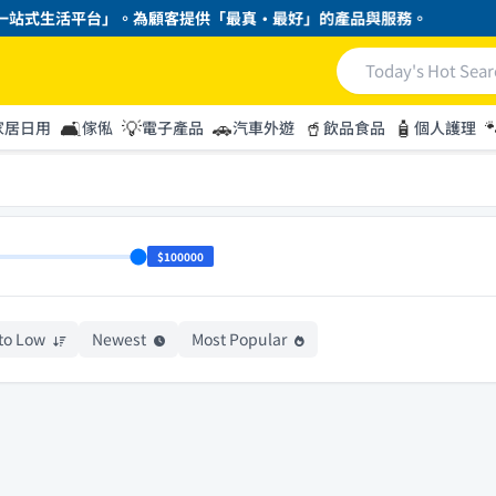
站式生活平台」。為顧客提供「最真・最好」的產品與服務。
🛋️
💡
🚗
🥤
🧴

家居日用
傢俬
電子產品
汽車外遊
飲品食品
個人護理
$100000
 to Low
Newest
Most Popular