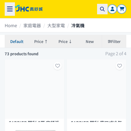
Home
/
家庭電器
/
大型家電
/
冷氣機
Default
Price ↑
Price ↓
New
Filter
Page 2 of 4
73 products found
CARRIER 開利-2匹 定頻淨
CARRIER 開利-窗口式冷氣
冷 窗口式冷氣機 (LAN系
機 1.5匹