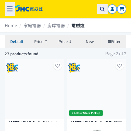
Home
/
家庭電器
/
廚房電器
/
電磁爐
Default
Price ↑
Price ↓
New
Filter
Page 2 of 2
27 products found
⚡️1-Hour Store Pickup
MATSUSHO 松井-9段火力
MATSUSHO 松井-多功能電
電陶爐 2000W
火鍋連煎烤盤