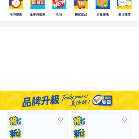
限時優惠
金會員優惠
新貨
獨家產品
原箱優惠
生活雜誌