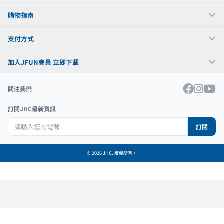
購物指南
支付方式
加入JFUN會員 立即下載
關注我們
訂閱JHC最新資訊
訂閱
© 2026 JHC. 版權所有。