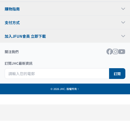
購物指南
支付方式
加入JFUN會員 立即下載
關注我們
訂閱JHC最新資訊
訂閱
© 2026 JHC. 版權所有。