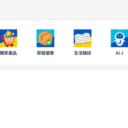
獨家產品
原箱優惠
生活雜誌
AI J