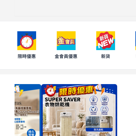
限時優惠
金會員優惠
新貨