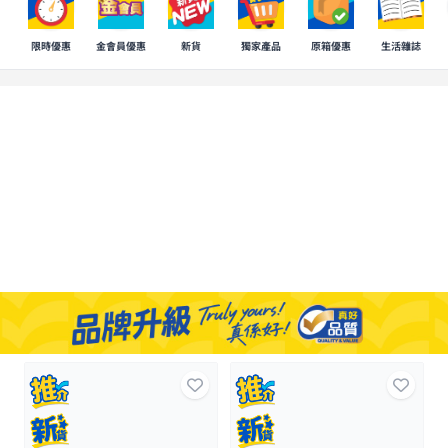
限時優惠
金會員優惠
新貨
獨家產品
原箱優惠
生活雜誌