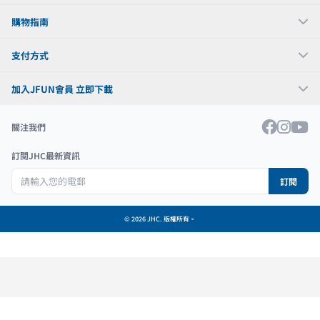
購物指南
支付方式
加入JFUN會員 立即下載
關注我們
訂閱JHC最新資訊
訂閱
© 2026 JHC. 版權所有。