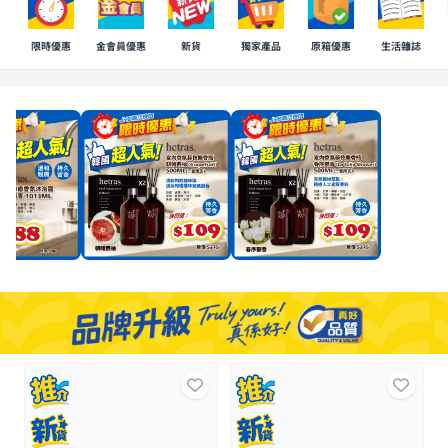
限時優惠
金會員優惠
新貨
獨家產品
原箱優惠
生活雜誌