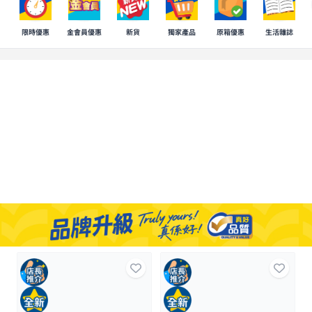
限時優惠
金會員優惠
新貨
獨家產品
原箱優惠
生活雜誌