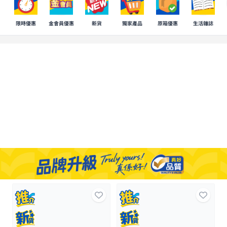
限時優惠
金會員優惠
新貨
獨家產品
原箱優惠
生活雜誌