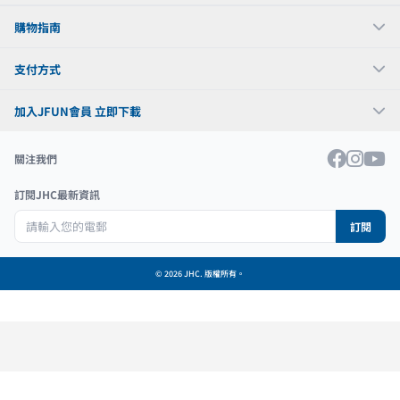
購物指南
支付方式
加入JFUN會員 立即下載
關注我們
訂閱JHC最新資訊
訂閱
© 2026 JHC. 版權所有。